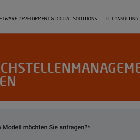
Produkte
chnologien und Produkte
Referenzen
ferenzen
Empowerment-S
FTWARE DEVELOPMENT & DIGITAL SOLUTIONS
IT-CONSULTING
CHSTELLENMANAGEM
EN
 Modell möchten Sie anfragen?
*