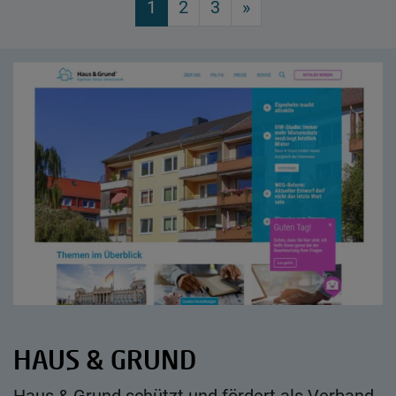
1
2
3
»
HAUS & GRUND
Haus & Grund schützt und fördert als Verband