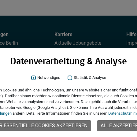
ngen
Karriere
Hilf
ce Berlin
Aktuelle Jobangebote
Imp
reentwicklung
Ausbildungsplätze
Date
Datenverarbeitung & Analyse
tung
Wir als Arbeitgeber
Date
Initiativbewerbungen
Hinw
Notwendiges
Statistik & Analyse
R
Social Media
+4
 Cookies und ähnliche Technologien, um unsere Website sicher und funktionsf
). Darüber hinaus möchten wir optionale Dienste einsetzen, die auch Cookies n
of
rer Website zu analysieren und zu verbessern. Dazu gehört auch die Verarbeitun
B
ttanbieter wie Google (Google Analytics). Sie können Ihre Auswahl jederzeit in 
llungen
ändern. Detaillierte Informationen finden Sie in unseren
Datenschutzhin
R ESSENTIELLE COOKIES AKZEPTIEREN
ALLE AKZEPTIE