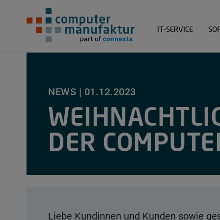
Technologien und 
Tec
Referenzen
Ref
IT-SERVICE
SO
Springe zum Hauptinhalt
NEWS |
01.12.2023
WEIHNACHTLI
DER COMPUTE
Liebe Kundinnen und Kunden sowie ges