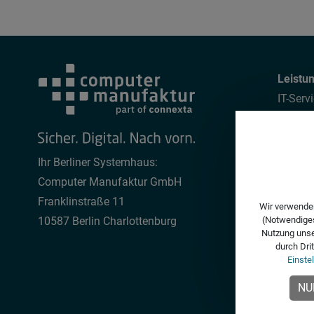
Leistu
IT-Servi
Softwa
IT-Bera
Laravel
Ihr Berliner Systemhaus:
Drupal
Computer Manufaktur GmbH
Franklinstraße 11
Wir verwenden
10587 Berlin Charlottenburg
(Notwendiges
Nutzung unse
durch Dri
Einste
NU